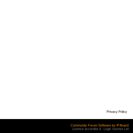
Privacy Policy
Community Forum Software by IP.Board
Licence accordée à : Logic Sunrise Ltd