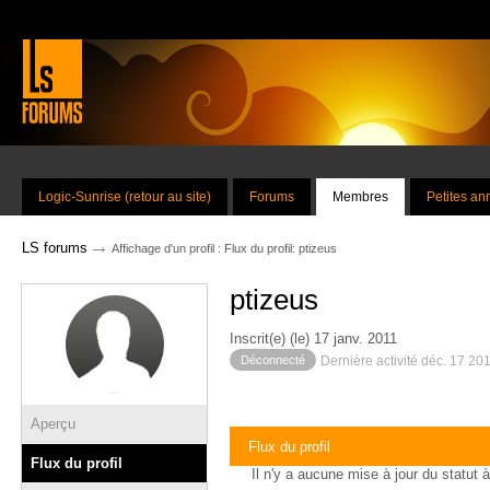
Logic-Sunrise (retour au site)
Forums
Membres
Petites a
→
LS forums
Affichage d'un profil : Flux du profil: ptizeus
ptizeus
Inscrit(e) (le) 17 janv. 2011
Déconnecté
Dernière activité déc. 17 20
Aperçu
Flux du profil
Flux du profil
Il n'y a aucune mise à jour du statut à