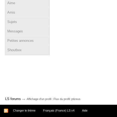
Aime
Amis
Sujets
Messages
Petites annonces
Shoutbox
→
LS forums
Affichage d'un profil : Flux du profil: ptizeus
Changer le thème
Français (France) LS v4
Aide