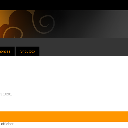
nnonces
Shoutbox
13 10:01
 afficher.