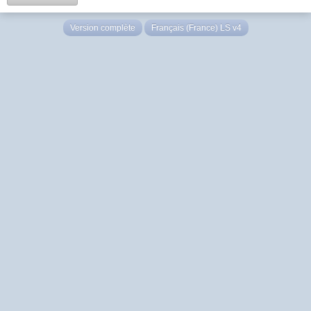
Version complète
Français (France) LS v4