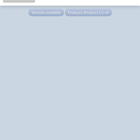
Version complète
Français (France) LS v4