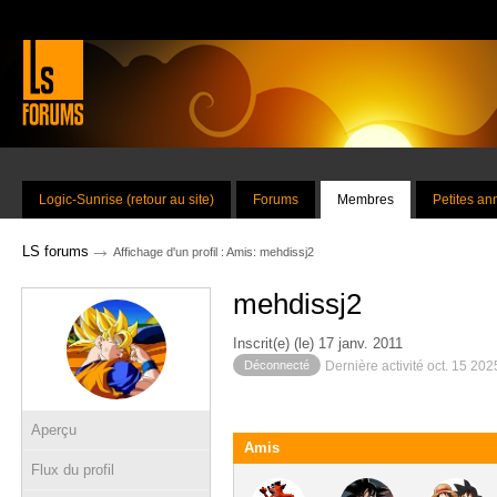
Logic-Sunrise (retour au site)
Forums
Membres
Petites a
→
LS forums
Affichage d'un profil : Amis: mehdissj2
mehdissj2
Inscrit(e) (le) 17 janv. 2011
Déconnecté
Dernière activité oct. 15 20
Aperçu
Amis
Flux du profil