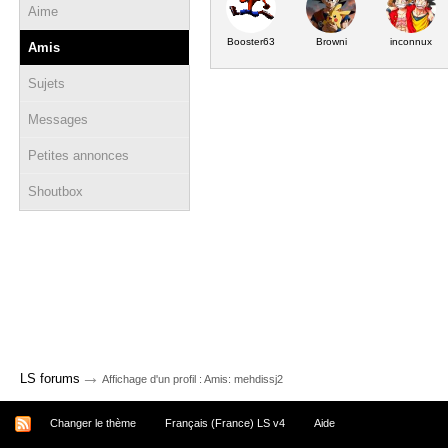
Aime
Booster63
Browni
inconnux
Amis
Sujets
Messages
Petites annonces
Shoutbox
→
LS forums
Affichage d'un profil : Amis: mehdissj2
Changer le thème
Français (France) LS v4
Aide