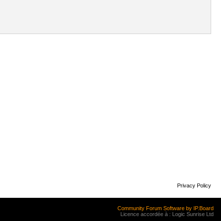
Privacy Policy
Community Forum Software by IP.Board
Licence accordée à : Logic Sunrise Ltd