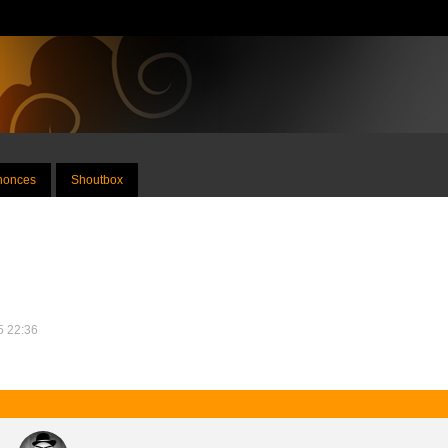
nnonces
Shoutbox
25 22:36