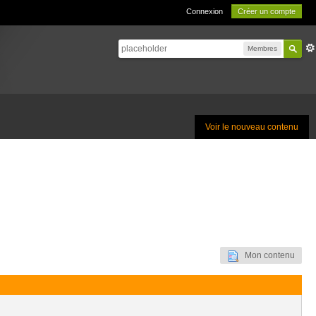
Connexion
Créer un compte
Membres
Voir le nouveau contenu
Mon contenu