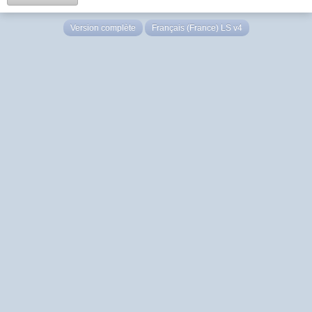
Version complète
Français (France) LS v4