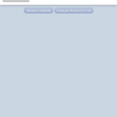
Version complète
Français (France) LS v4