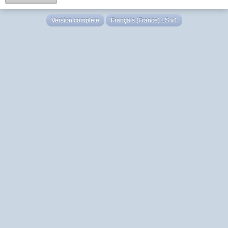
Version complète
Français (France) LS v4