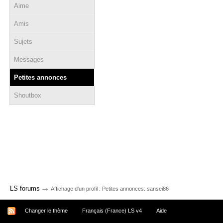
Aime
Amis
Sujets
Messages
Petites annonces
Shoutbox
→
LS forums
Affichage d'un profil : Petites annonces: sansei86
Changer le thème
Français (France) LS v4
Aide