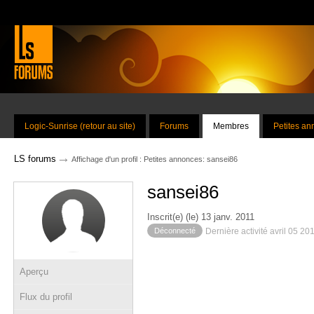
Logic-Sunrise (retour au site)
Forums
Membres
Petites a
→
LS forums
Affichage d'un profil : Petites annonces: sansei86
sansei86
Inscrit(e) (le) 13 janv. 2011
Déconnecté
Dernière activité avril 05 20
Aperçu
Flux du profil