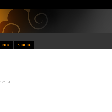
nnonces
Shoutbox
11 01:04