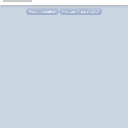
Version complète
Français (France) LS v4