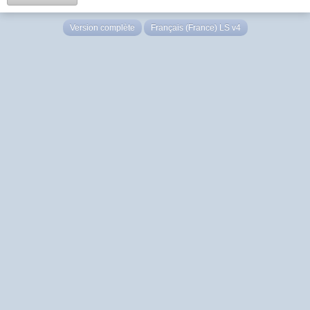
Version complète
Français (France) LS v4