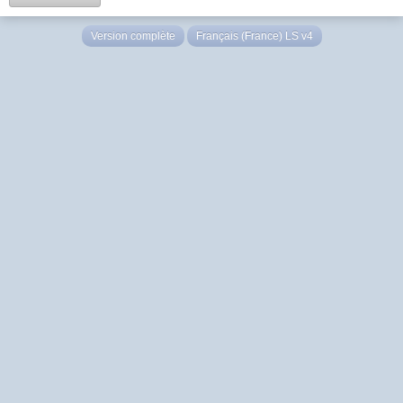
Version complète
Français (France) LS v4