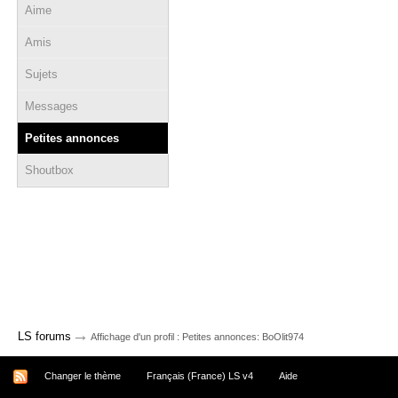
Aime
Amis
Sujets
Messages
Petites annonces
Shoutbox
→
LS forums
Affichage d'un profil : Petites annonces: BoOlit974
Changer le thème
Français (France) LS v4
Aide