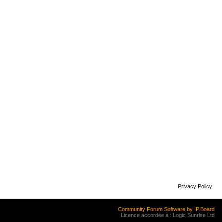
Privacy Policy
Community Forum Software by IP.Board
Licence accordée à : Logic Sunrise Ltd