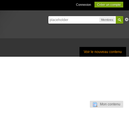
Connexion
Créer un compte
Membres
Voir le nouveau contenu
Mon contenu