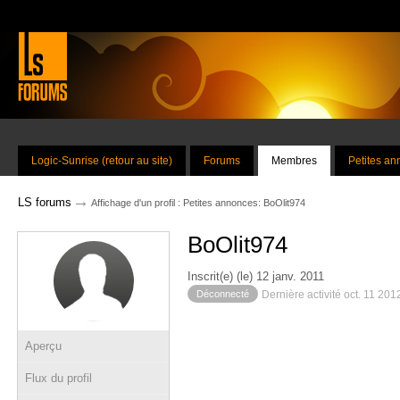
Logic-Sunrise (retour au site)
Forums
Membres
Petites a
→
LS forums
Affichage d'un profil : Petites annonces: BoOlit974
BoOlit974
Inscrit(e) (le) 12 janv. 2011
Déconnecté
Dernière activité oct. 11 201
Aperçu
Flux du profil