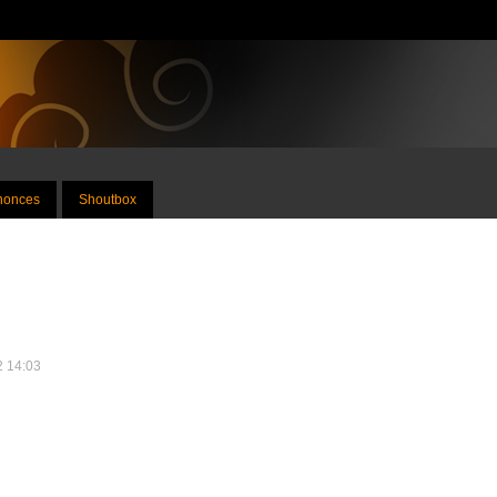
nnonces
Shoutbox
2 14:03