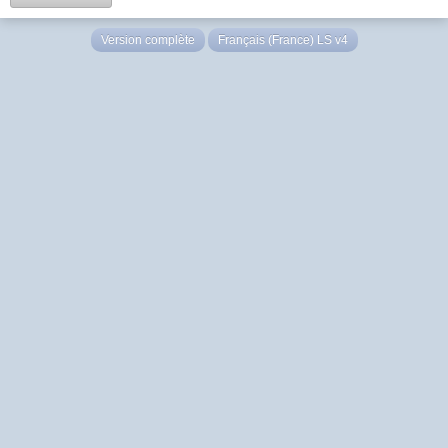
Version complète
Français (France) LS v4