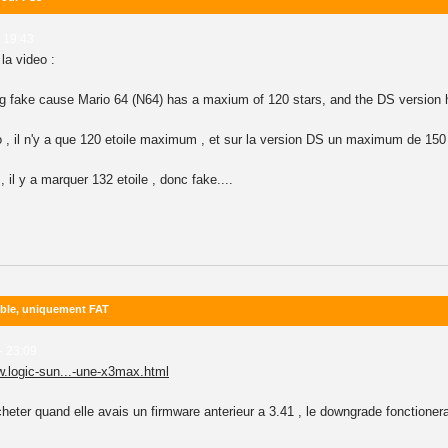
- 19:43
la video :
 big fake cause Mario 64 (N64) has a maxium of 120 stars, and the DS version 
io , il n'y a que 120 etoile maximum , et sur la version DS un maximum de 150
il y a marquer 132 etoile , donc fake....
ible, uniquement FAT
- 23:09
w.logic-sun...-une-x3max.html
cheter quand elle avais un firmware anterieur a 3.41 , le downgrade fonctionera