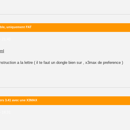
ible, uniquement FAT
- 21:40
tml
nstruction a la lettre ( il te faut un dongle bien sur , x3max de preference )
rs 3.41 avec une X3MAX
- 18:31