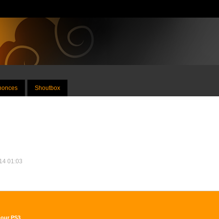
nnonces
Shoutbox
014 01:03
pour PS3