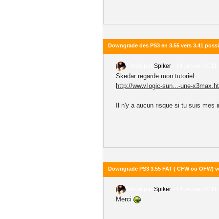
Downgrade des PS3 en 3.55 vers 3.41 poss
Posté par
Spiker
-
14 janvier 2011 
Skedar regarde mon tutoriel :
http://www.logic-sun...-une-x3max.h
Il n'y a aucun risque si tu suis mes i
Downgrade PS3 3.55 FAT ( CFW ou OFW) ve
Posté par
Spiker
-
14 janvier 2011 
Merci