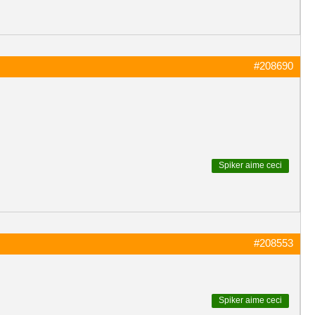
#208690
Spiker
aime ceci
#208553
Spiker
aime ceci