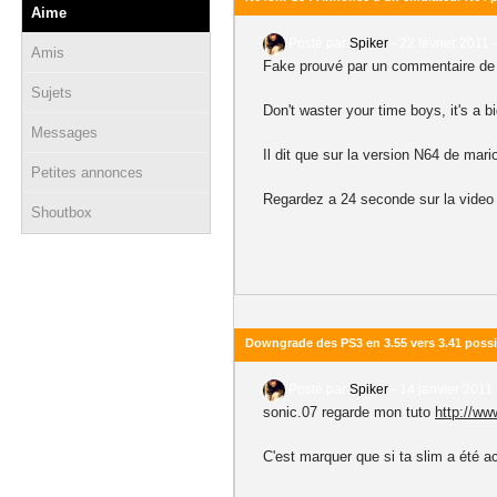
Aime
Posté par
Spiker
-
22 février 2011 
Amis
Fake prouvé par un commentaire de 
Sujets
Don't waster your time boys, it's a
Messages
Il dit que sur la version N64 de mar
Petites annonces
Regardez a 24 seconde sur la video , 
Shoutbox
Downgrade des PS3 en 3.55 vers 3.41 poss
Posté par
Spiker
-
14 janvier 2011 
sonic.07 regarde mon tuto
http://ww
C'est marquer que si ta slim a été a