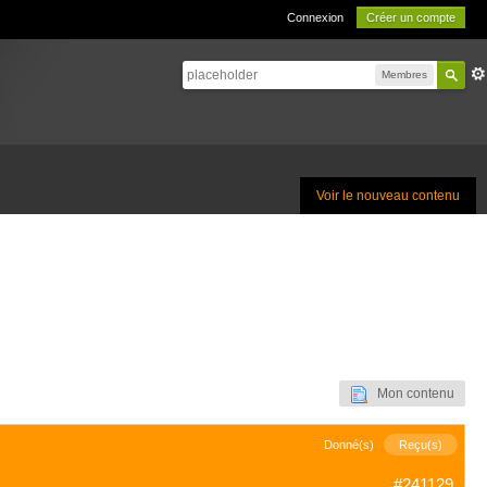
Connexion
Créer un compte
Membres
Voir le nouveau contenu
Mon contenu
Donné(s)
Reçu(s)
#241129