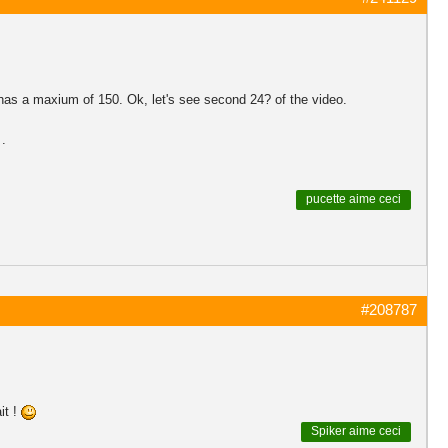
has a maxium of 150. Ok, let's see second 24? of the video.
 .
pucette
aime ceci
#208787
it !
Spiker
aime ceci