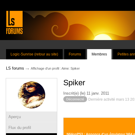
Logic-Sunrise (retour au site)
Forums
Membres
Petites a
→
LS forums
Affichage d'un profil : Aime: Spiker
Spiker
Inscrit(e) (le) 11 janv. 2011
Déconnecté
Dernière activité mars 13 2
Aperçu
Flux du profil
N64onPS3 : Annonce d'un émulateur N64 