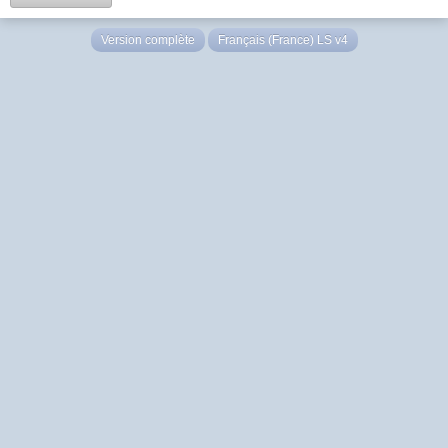
Version complète
Français (France) LS v4