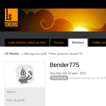
Logic-Sunrise (retour au site)
Forums
Membres
Petites a
→
LS forums
Affichage d'un profil : Petites annonces: Bender775
Bender775
Inscrit(e) (le) 10 janv. 2011
Déconnecté
Dernière activité juil. 18 20
Aperçu
Flux du profil