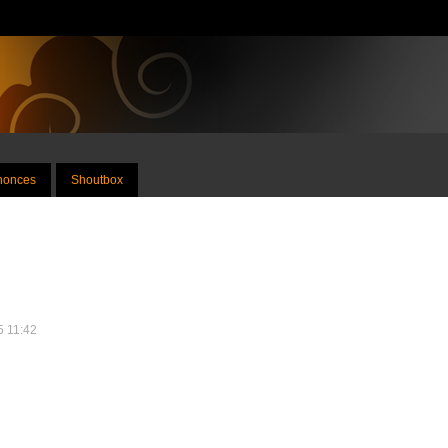
nnonces
Shoutbox
25 11:42