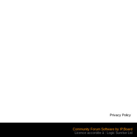
Privacy Policy
Community Forum Software by IP.Board
Licence accordée à : Logic Sunrise Ltd