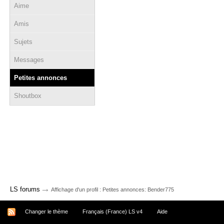
Aime
Amis
Sujets
Messages
Petites annonces
Shoutbox
→
LS forums
Affichage d'un profil : Petites annonces: Bender775
Changer le thème
Français (France) LS v4
Aide