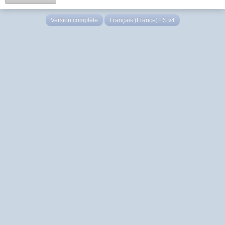
Version complète
Français (France) LS v4