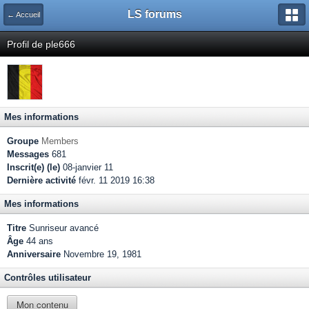
LS forums
← Accueil
Profil de ple666
Mes informations
Groupe
Members
Messages
681
Inscrit(e) (le)
08-janvier 11
Dernière activité
févr. 11 2019 16:38
Mes informations
Titre
Sunriseur avancé
Âge
44 ans
Anniversaire
Novembre 19, 1981
Contrôles utilisateur
Mon contenu