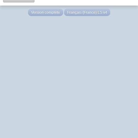
Version complète
Français (France) LS v4