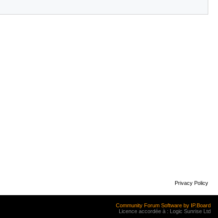
Privacy Policy
Community Forum Software by IP.Board
Licence accordée à : Logic Sunrise Ltd