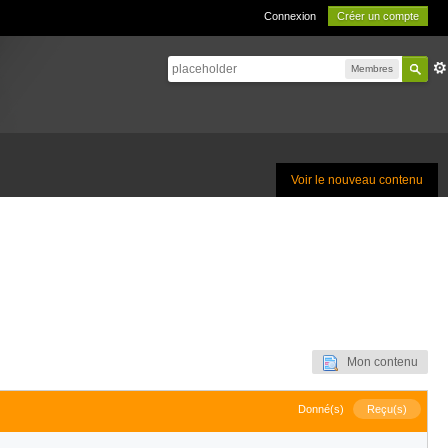
Connexion
Créer un compte
Membres
Voir le nouveau contenu
Mon contenu
Donné(s)
Reçu(s)