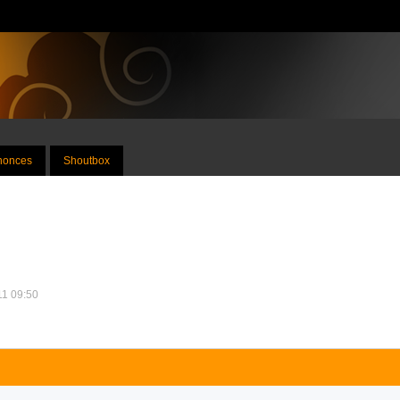
nnonces
Shoutbox
011 09:50