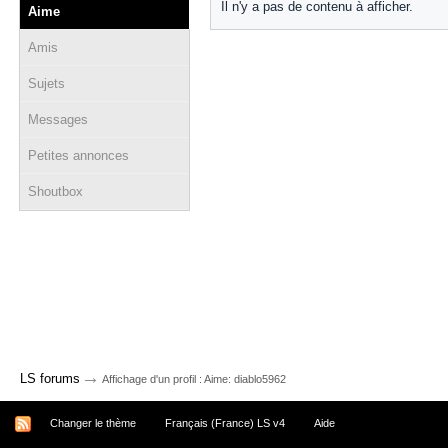
Il n'y a pas de contenu à afficher.
Aime
Amis
Sujets
Messages
Petites annonces
Shoutbox
→
LS forums
Affichage d'un profil : Aime: diablo5962
Changer le thème
Français (France) LS v4
Aide