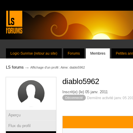
Logic-Sunrise (retour au site)
Forums
Membres
Petites a
→
LS forums
Affichage d'un profil : Aime: diablo5962
diablo5962
Inscrit(e) (le) 05 janv. 2011
Déconnecté
Dernière activité janv. 05 2
Aperçu
Flux du profil