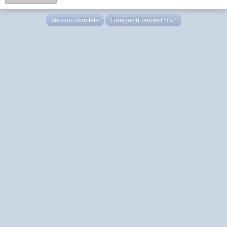
Version complète
Français (France) LS v4