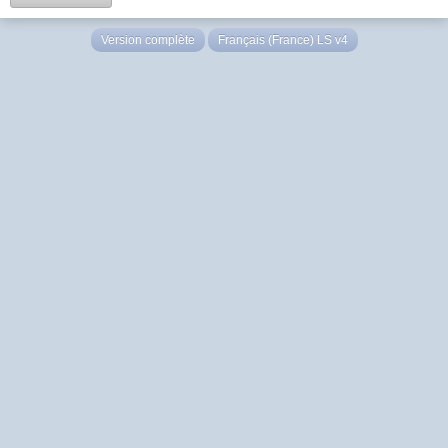
Version complète
Français (France) LS v4