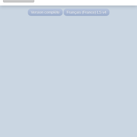
Version complète
Français (France) LS v4