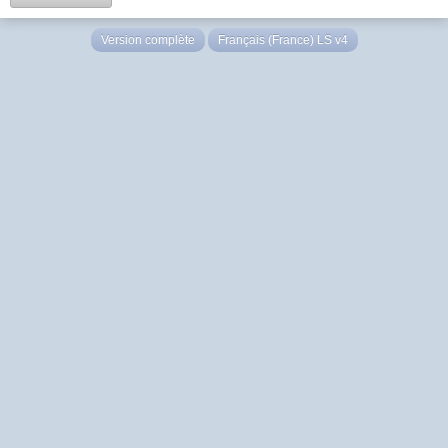
Version complète
Français (France) LS v4