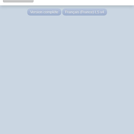
Version complète
Français (France) LS v4