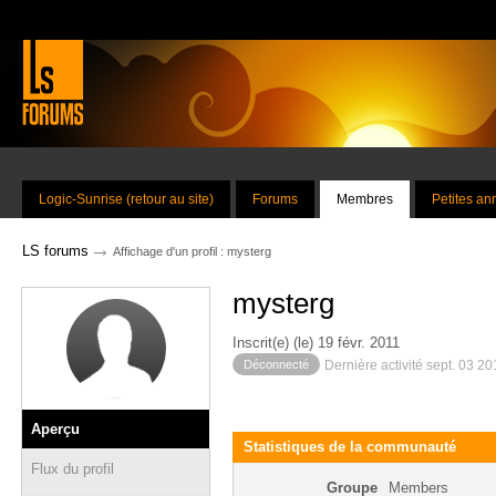
Logic-Sunrise (retour au site)
Forums
Membres
Petites a
→
LS forums
Affichage d'un profil : mysterg
mysterg
Inscrit(e) (le) 19 févr. 2011
Déconnecté
Dernière activité sept. 03 2
Aperçu
Statistiques de la communauté
Flux du profil
Groupe
Members