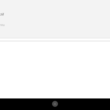
tif
onnu