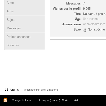
Aime
Messages
7
Visites sur le profil
9 065
Amis
Titre
Nouveau / peu ac
Âge
Âge inconnu
Sujets
Anniversaire
Anniversaire inc
Messages
Sexe
Non spécifié
Petites annonces
Shoutbox
→
LS forums
Affichage d'un profil : mysterg
Changer le thème
Français (France) LS v4
Aide