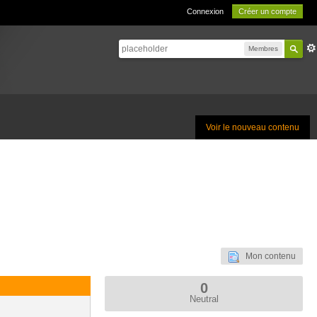
Connexion
Créer un compte
Membres
Voir le nouveau contenu
Mon contenu
0
Neutral