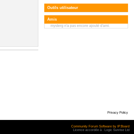
Outils utilisateur
Amis
mysterg n'a pas encore ajouté d'ami.
Privacy Policy
Community Forum Software by IP.Board
Licence accordée à : Logic Sunrise Ltd