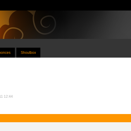
nnonces
Shoutbox
011 12:44