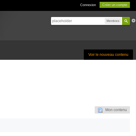
Connexion
Créer un compte
Membres
Voir le nouveau contenu
Mon contenu