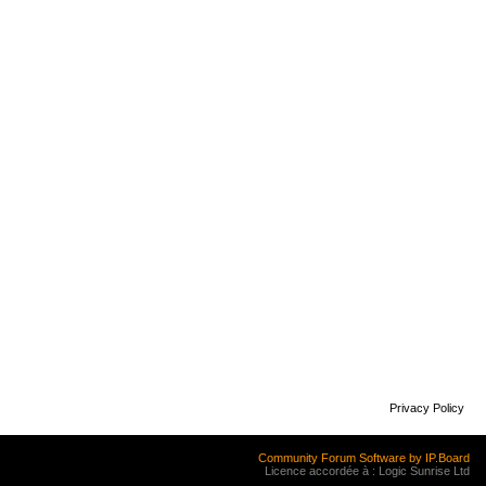
Privacy Policy
Community Forum Software by IP.Board
Licence accordée à : Logic Sunrise Ltd