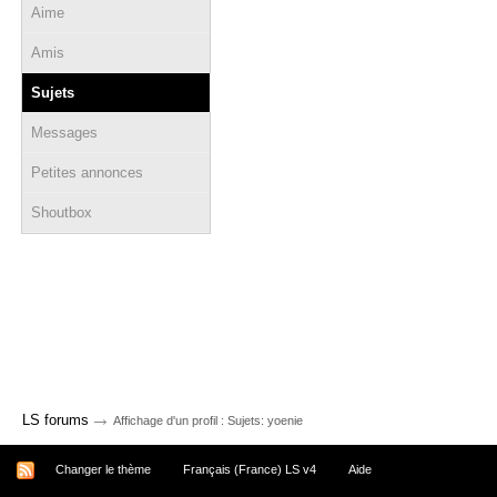
Aime
Amis
Sujets
Messages
Petites annonces
Shoutbox
→
LS forums
Affichage d'un profil : Sujets: yoenie
Changer le thème
Français (France) LS v4
Aide