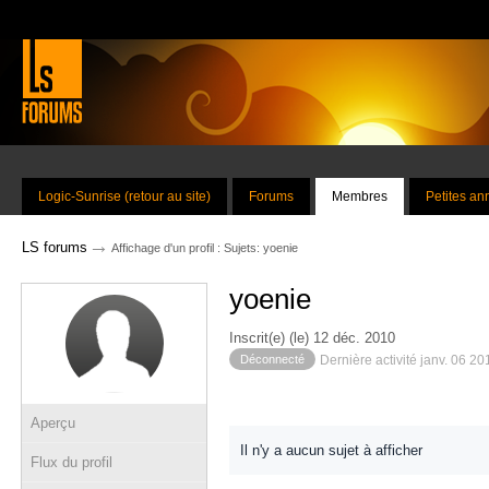
Logic-Sunrise (retour au site)
Forums
Membres
Petites a
→
LS forums
Affichage d'un profil : Sujets: yoenie
yoenie
Inscrit(e) (le) 12 déc. 2010
Déconnecté
Dernière activité janv. 06 2
Aperçu
Il n'y a aucun sujet à afficher
Flux du profil