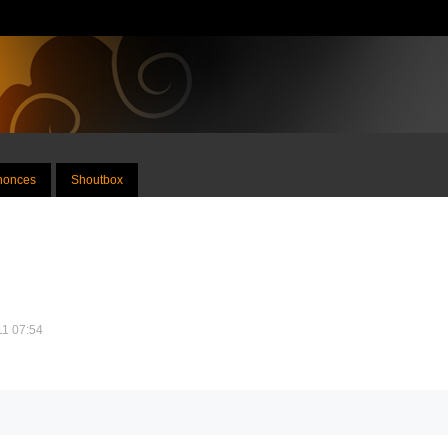
nnonces
Shoutbox
011 07:54