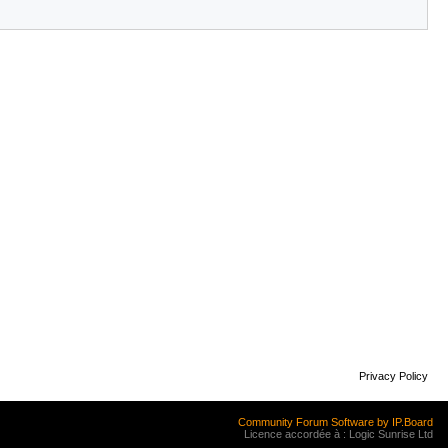
Privacy Policy
Community Forum Software by IP.Board
Licence accordée à : Logic Sunrise Ltd