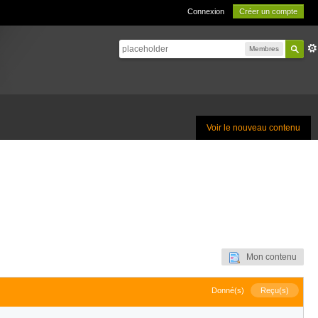
Connexion
Créer un compte
Membres
Voir le nouveau contenu
Mon contenu
Donné(s)
Reçu(s)