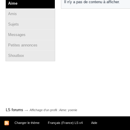
Il n'y a pas de contenu à afficher.
Aime
Amis
Sujets
Messages
Petites annonces
Shoutbox
→
LS forums
Affichage d'un profil : Aime: yoenie
Changer le thème
Français (France) LS v4
Aide