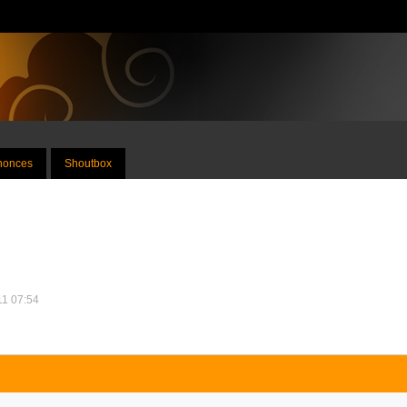
nnonces
Shoutbox
011 07:54