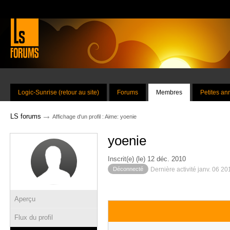
Logic-Sunrise (retour au site)
Forums
Membres
Petites a
→
LS forums
Affichage d'un profil : Aime: yoenie
yoenie
Inscrit(e) (le) 12 déc. 2010
Déconnecté
Dernière activité janv. 06 2
Aperçu
Flux du profil