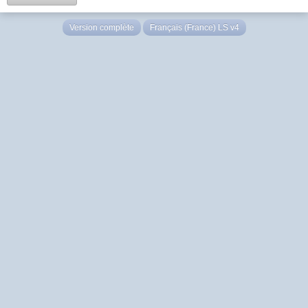
Version complète
Français (France) LS v4