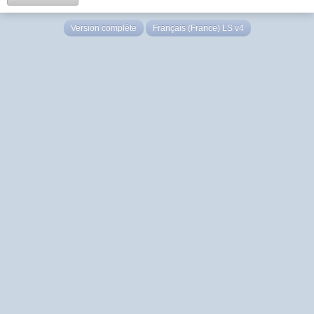
Version complète
Français (France) LS v4