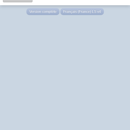
Version complète
Français (France) LS v4