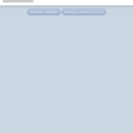
Version complète
Français (France) LS v4