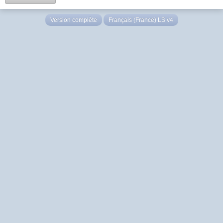
Version complète
Français (France) LS v4