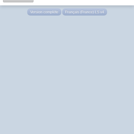
Version complète
Français (France) LS v4