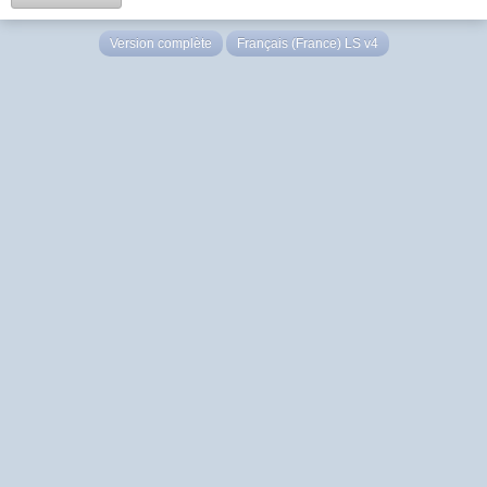
Version complète
Français (France) LS v4