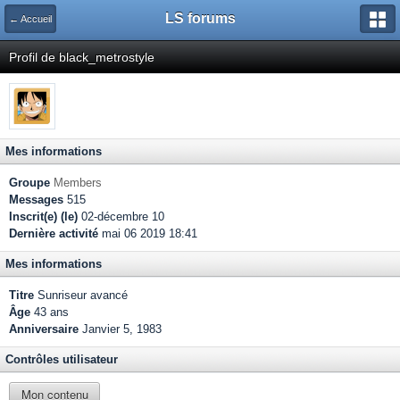
LS forums
← Accueil
Profil de black_metrostyle
Mes informations
Groupe
Members
Messages
515
Inscrit(e) (le)
02-décembre 10
Dernière activité
mai 06 2019 18:41
Mes informations
Titre
Sunriseur avancé
Âge
43 ans
Anniversaire
Janvier 5, 1983
Contrôles utilisateur
Mon contenu