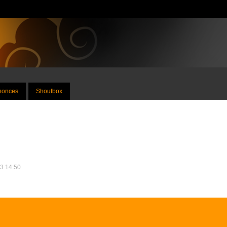
nnonces
Shoutbox
13 14:50