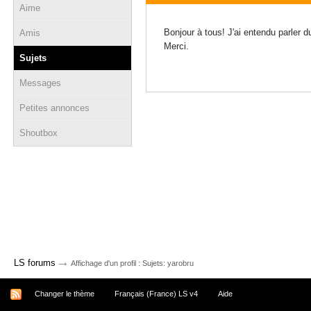
Aime
11 août 2012 - 11:38
Bonjour à tous! J'ai entendu parler 
Amis
Merci.
Sujets
Messages
Petites annonces
Shoutbox
→
LS forums
Affichage d'un profil : Sujets: yarobru
Changer le thème
Français (France) LS v4
Aide