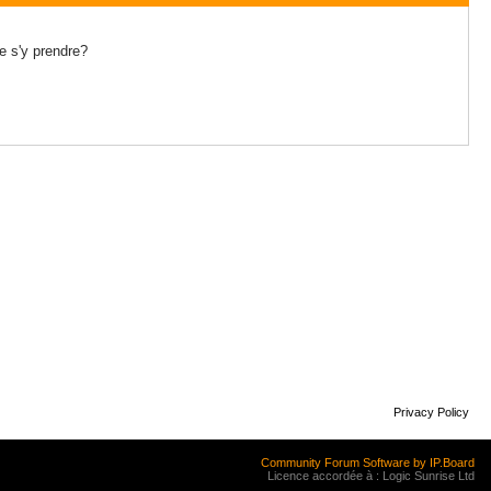
e s'y prendre?
Privacy Policy
Community Forum Software by IP.Board
Licence accordée à : Logic Sunrise Ltd