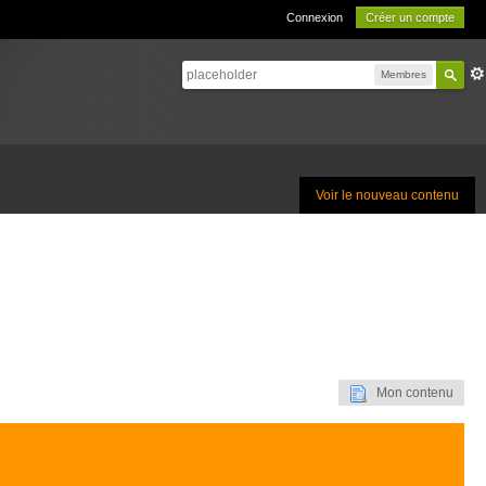
Connexion
Créer un compte
Membres
Voir le nouveau contenu
Mon contenu