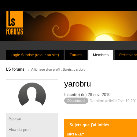
Logic-Sunrise (retour au site)
Forums
Membres
Petites a
→
LS forums
Affichage d'un profil : Sujets: yarobru
yarobru
Inscrit(e) (le) 28 nov. 2010
Déconnecté
Dernière activité févr. 19 20
Aperçu
Sujets que j'ai initiés
Flux du profil
MP3 trick?