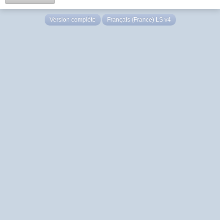
Version complète
Français (France) LS v4