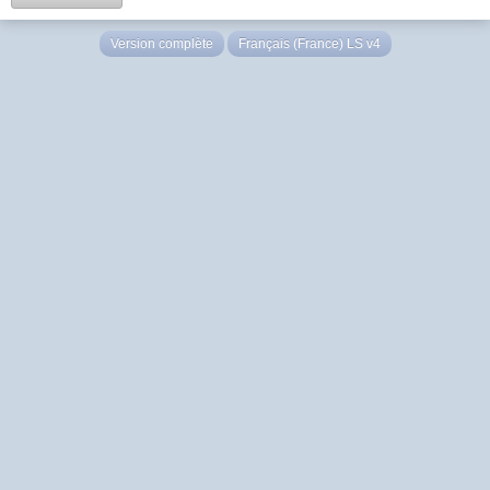
Version complète
Français (France) LS v4