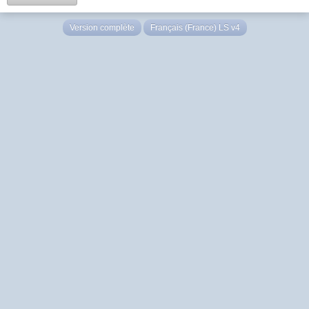
Version complète
Français (France) LS v4