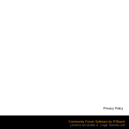
Privacy Policy
Community Forum Software by IP.Board
Licence accordée à : Logic Sunrise Ltd