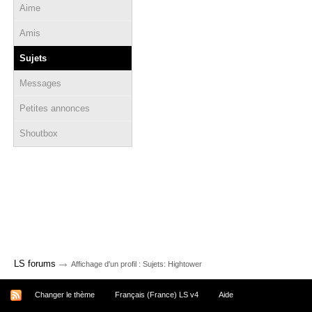
Aime
Amis
Sujets
Messages
Petites annonces
Shoutbox
→
LS forums
Affichage d'un profil : Sujets: Hightower
Changer le thème
Français (France) LS v4
Aide