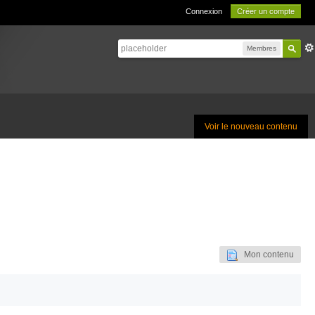
Connexion
Créer un compte
Membres
Voir le nouveau contenu
Mon contenu