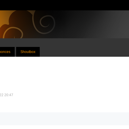
nnonces
Shoutbox
022 20:47