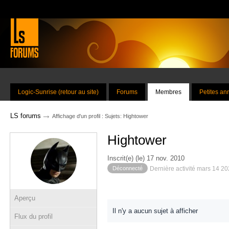
Logic-Sunrise (retour au site)
Forums
Membres
Petites a
→
LS forums
Affichage d'un profil : Sujets: Hightower
Hightower
Inscrit(e) (le) 17 nov. 2010
Déconnecté
Dernière activité mars 14 2
Aperçu
Il n'y a aucun sujet à afficher
Flux du profil