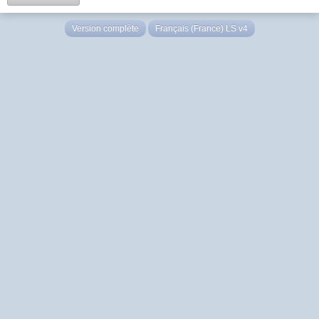
Version complète
Français (France) LS v4