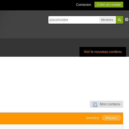
Connexion
Créer un compte
Membres
Voir le nouveau contenu
Mon contenu
Donné(s)
Reçu(s)