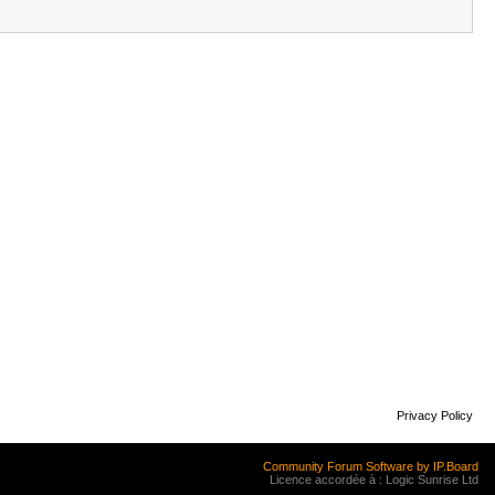
Privacy Policy
Community Forum Software by IP.Board
Licence accordée à : Logic Sunrise Ltd