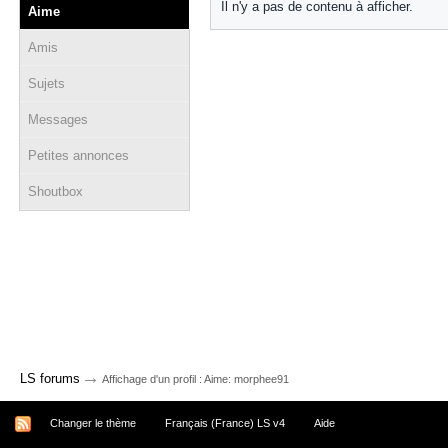
Il n'y a pas de contenu à afficher.
Aime
Amis
Sujets
Messages
Petites annonces
Shoutbox
→
LS forums
Affichage d'un profil : Aime: morphee91
Changer le thème
Français (France) LS v4
Aide