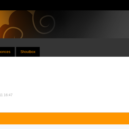
nnonces
Shoutbox
011 16:47