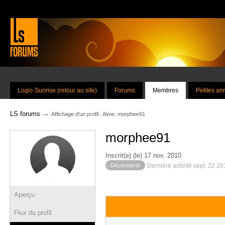
Logic-Sunrise (retour au site)
Forums
Membres
Petites a
→
LS forums
Affichage d'un profil : Aime: morphee91
morphee91
Inscrit(e) (le) 17 nov. 2010
Déconnecté
Dernière activité sept. 22 2
Aperçu
Flux du profil