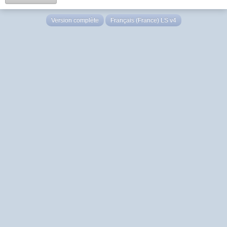
Version complète
Français (France) LS v4