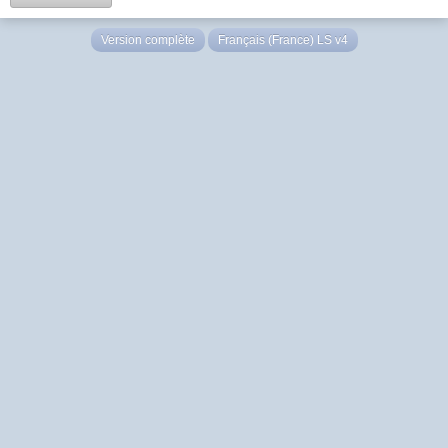
Version complète
Français (France) LS v4