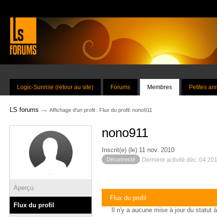
Logic-Sunrise (retour au site)
Forums
Membres
Petites a
→
LS forums
Affichage d'un profil : Flux du profil: nono911
nono911
Inscrit(e) (le) 11 nov. 2010
Déconnecté
Dernière activité déc. 04 20
Aperçu
Flux du profil
Flux du profil
Il n'y a aucune mise à jour du statut à