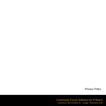
Privacy Policy
Community Forum Software by IP.Board
Licence accordée à : Logic Sunrise Ltd