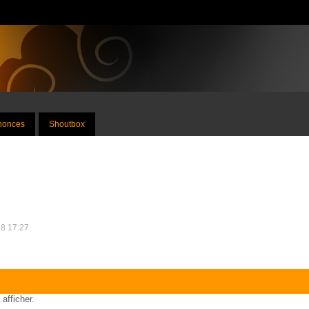
nnonces
Shoutbox
18 17:27
 afficher.