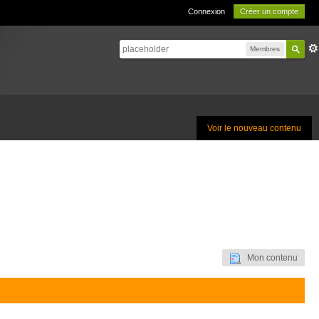
Connexion
Créer un compte
Membres
Voir le nouveau contenu
Mon contenu