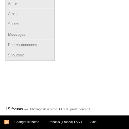
Aime
Amis
Sujets
Messages
Petites annonces
Shoutbox
→
LS forums
Affichage d'un profil : Flux du profil: nono911
Changer le thème
Français (France) LS v4
Aide