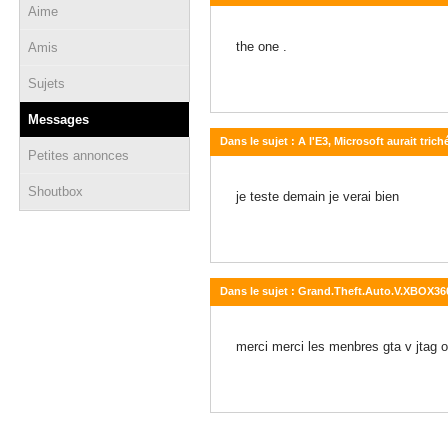
Aime
01 décembre 2013 - 23:00
the one .
Amis
Sujets
Messages
Dans le sujet : A l'E3, Microsoft aurait tric
Petites annonces
28 novembre 2013 - 23:20
Shoutbox
je teste demain je verai bien
Dans le sujet : Grand.Theft.Auto.V.XBOX360
16 septembre 2013 - 00:09
merci merci les menbres gta v jtag ok