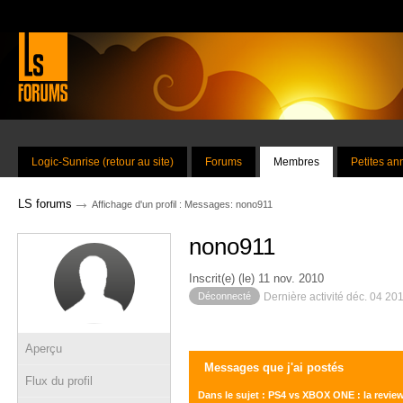
Logic-Sunrise (retour au site)
Forums
Membres
Petites a
→
LS forums
Affichage d'un profil : Messages: nono911
nono911
Inscrit(e) (le) 11 nov. 2010
Déconnecté
Dernière activité déc. 04 20
Aperçu
Messages que j'ai postés
Flux du profil
Dans le sujet : PS4 vs XBOX ONE : la revie