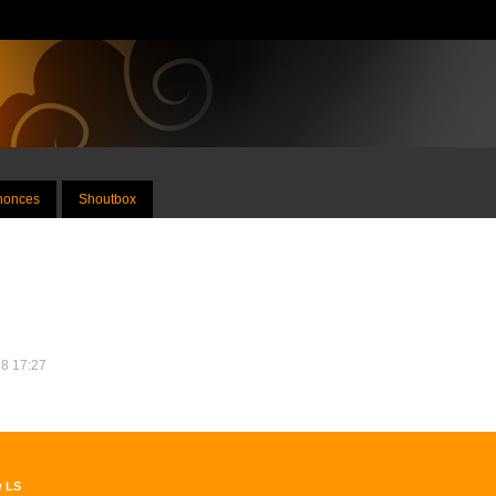
nnonces
Shoutbox
18 17:27
w LS