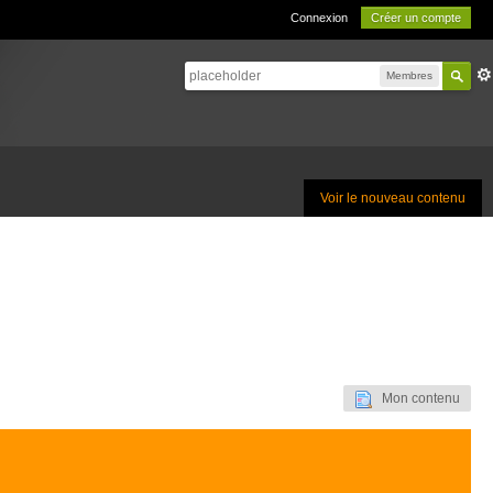
Connexion
Créer un compte
Membres
Voir le nouveau contenu
Mon contenu