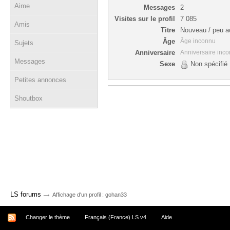
Aime
Messages
2
Visites sur le profil
7 085
Amis
Titre
Nouveau / peu ac
Âge
Âge inconnu
Sujets
Anniversaire
Anniversaire inc
Messages
Sexe
Non spécifié
Petites annonces
Shoutbox
→
LS forums
Affichage d'un profil : gohan33
Changer le thème
Français (France) LS v4
Aide