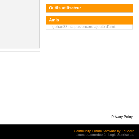
Outils utilisateur
Amis
gohan33 n'a pas encore ajouté d'ami.
Privacy Policy
Community Forum Software by IP.Board
Licence accordée à : Logic Sunrise Ltd