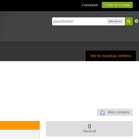
Connexion
Créer un compte
Membres
Voir le nouveau contenu
Mon contenu
0
Neutral