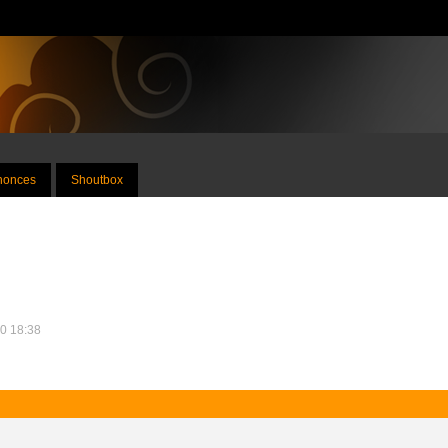
nnonces
Shoutbox
10 18:38