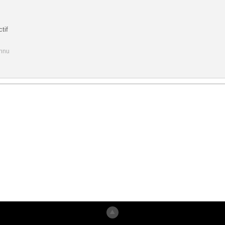
tif
onnu