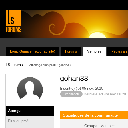
Logic-Sunrise (retour au site)
Forums
Membres
Petites a
→
LS forums
Affichage d'un profil : gohan33
gohan33
Inscrit(e) (le) 05 nov. 2010
Déconnecté
Dernière activité nov. 08 20
Aperçu
Statistiques de la communauté
Flux du profil
Groupe
Members