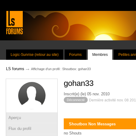
Logic-Sunrise (retour au site)
Forums
Membres
Petites a
→
LS forums
Affichage d'un profil : Shoutbox: gohan33
gohan33
Inscrit(e) (le) 05 nov. 2010
Déconnecté
Dernière activité nov. 08 20
Aperçu
Shoutbox Non Messages
Flux du profil
no Shouts