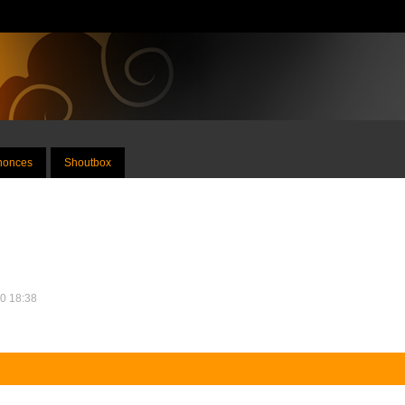
nnonces
Shoutbox
10 18:38