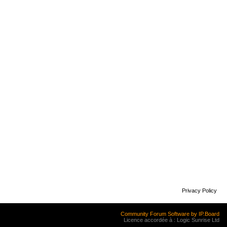
Privacy Policy
Community Forum Software by IP.Board
Licence accordée à : Logic Sunrise Ltd