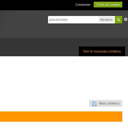
Connexion
Créer un compte
Membres
Voir le nouveau contenu
Mon contenu