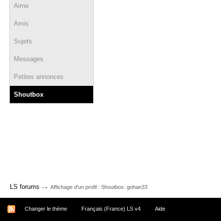
Aime
Amis
Sujets
Messages
Petites annonces
Shoutbox
→
LS forums
Affichage d'un profil : Shoutbox: gohan33
Changer le thème
Français (France) LS v4
Aide