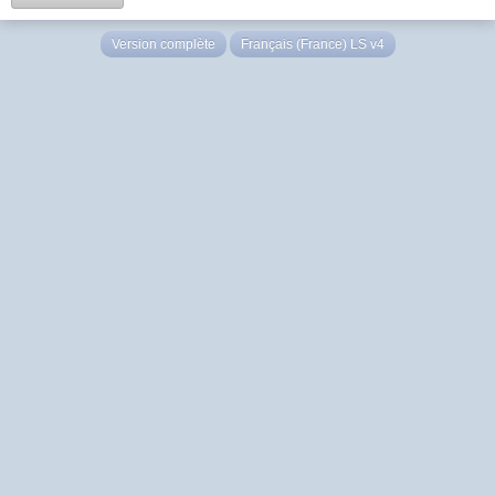
Version complète
Français (France) LS v4