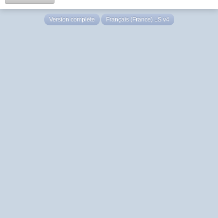
Version complète
Français (France) LS v4