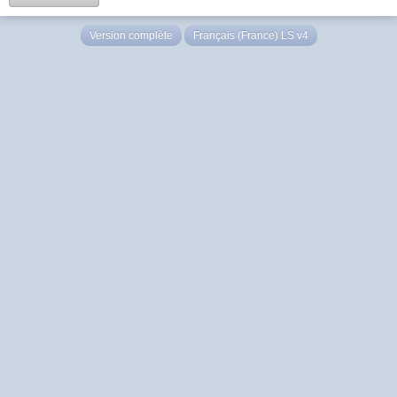
Version complète
Français (France) LS v4